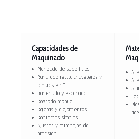
Capacidades de
Mate
Maquinado
Maq
Planeado de superficies
Ace
Ranurado recto, chaveteros y
Ace
ranuras en T
Alu
Barrenado y escariado
Lat
Roscado manual
Plá
Cajeras y alojamientos
acet
Contornos simples
Ajustes y retrabajos de
precisión