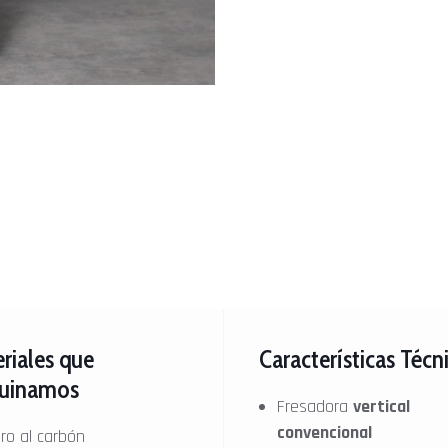
riales que
Características Técn
uinamos
Fresadora
vertical
convencional
ro al carbón