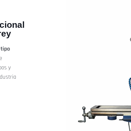
cional
rey
 tipo
e
pos y
dustria