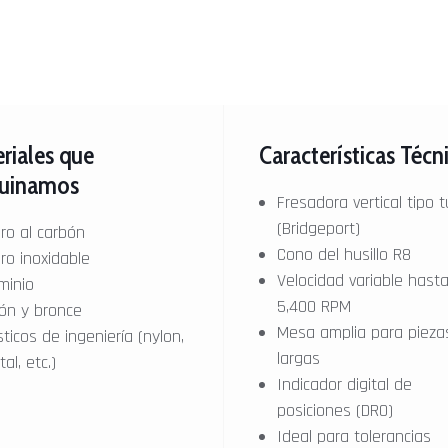
riales que
Características Técn
uinamos
Fresadora vertical tipo t
(Bridgeport)
ro al carbón
Cono del husillo R8
ro inoxidable
Velocidad variable hast
minio
5,400 RPM
ón y bronce
Mesa amplia para pieza
sticos de ingeniería (nylon,
largas
al, etc.)
Indicador digital de
posiciones (DRO)
Ideal para tolerancias