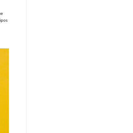
ue
uipos